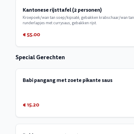
Kantonese rijsttafel (2 personen)
Kroepoek/wan tan soep/kipsaté, gebakken krabschaar/wan tan/k
runderlapjes met currysaus, gebakken rijst.
€ 55.00
Special Gerechten
Babi pangang met zoete pikante saus
€ 15.20