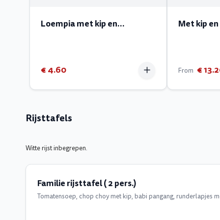
Loempia met kip en
Met kip e
currysaus
€ 4.60
€ 13.
From
Rijsttafels
Witte rijst inbegrepen.
Familie rijsttafel ( 2 pers.)
Tomatensoep, chop choy met kip, babi pangang, runderlapjes me