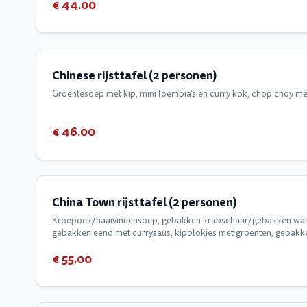
€ 44.00
Chinese rijsttafel (2 personen)
Groentesoep met kip, mini loempia's en curry kok, chop choy met
€ 46.00
China Town rijsttafel (2 personen)
Kroepoek/haaivinnensoep, gebakken krabschaar/gebakken wan ta
gebakken eend met currysaus, kipblokjes met groenten, gebakken
€ 55.00