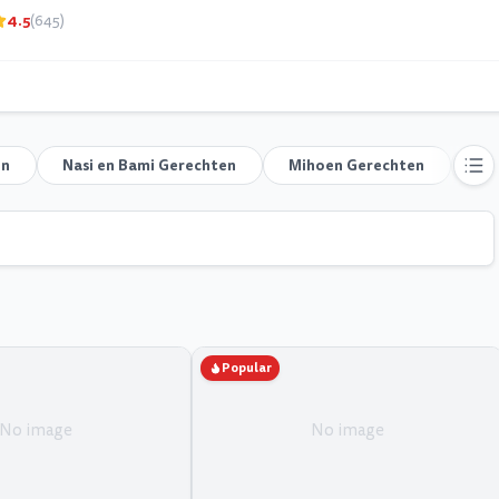
4.5
(645)
en
Nasi en Bami Gerechten
Mihoen Gerechten
Gr
Popular
No image
No image