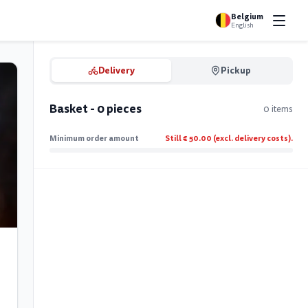
Belgium
English
Delivery
Pickup
Basket - 0 pieces
0 items
Minimum order amount
Still € 50.00 (excl. delivery costs).