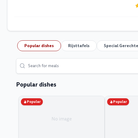
Popular dishes
Rijsttafels
Special Gerecht
Popular dishes
Popular
Popular
No image