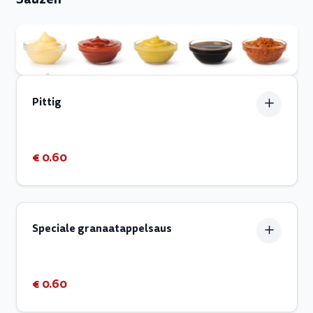
Pittig
€ 0.60
Speciale granaatappelsaus
€ 0.60