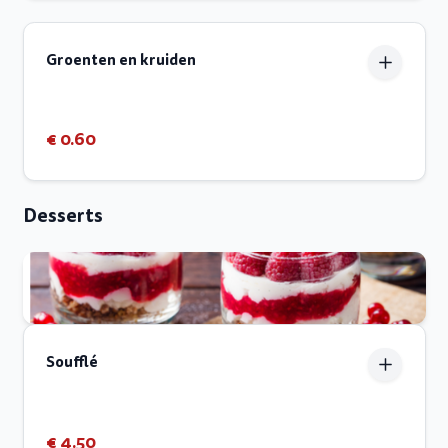
Groenten en kruiden
€ 0.60
Desserts
Soufflé
€ 4.50