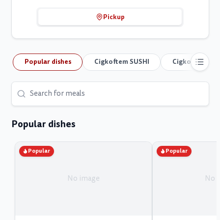
Pickup
Popular dishes
Cigkoftem SUSHI
Cigkoftem Par
Popular dishes
Popular
Popular
No image
No 