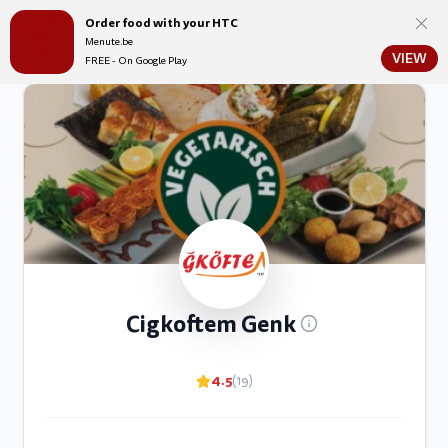
Order food with your HTC
Menute.be
Menute.be
VIEW
FREE - On Google Play
Cigkoftem Genk
4.5
(19)