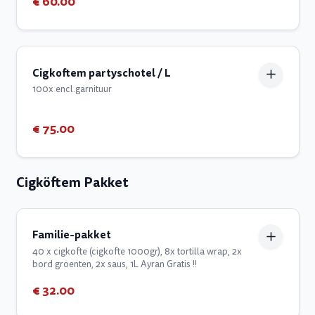
€ 60.00
Cigkoftem partyschotel / L
100x encl.garnituur
€ 75.00
Cigköftem Pakket
Familie-pakket
40 x cigkofte (cigkofte 1000gr), 8x tortilla wrap, 2x
bord groenten, 2x saus, 1L Ayran Gratis !!
€ 32.00