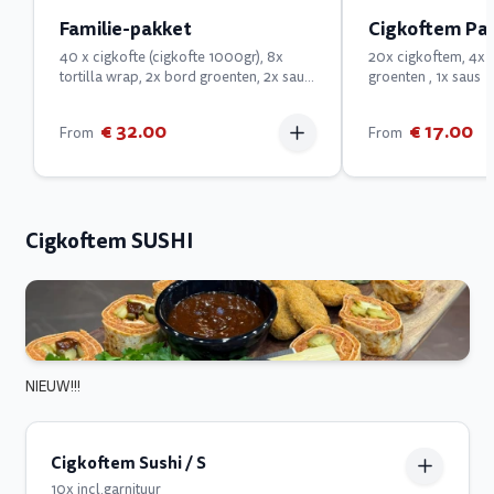
Familie-pakket
Cigkoftem Pak
40 x cigkofte (cigkofte 1000gr), 8x
20x cigkoftem, 4x t
tortilla wrap, 2x bord groenten, 2x saus,
groenten , 1x saus
1L Ayran Gratis !!
€ 32.00
€ 17.00
From
From
Cigkoftem SUSHI
NIEUW!!!
Cigkoftem Sushi / S
10x incl.garnituur