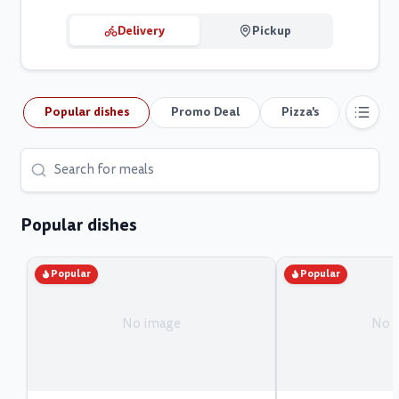
Delivery
Pickup
Popular dishes
Promo Deal
Pizza's
Junk pi
Popular dishes
Popular
Popular
No image
No 