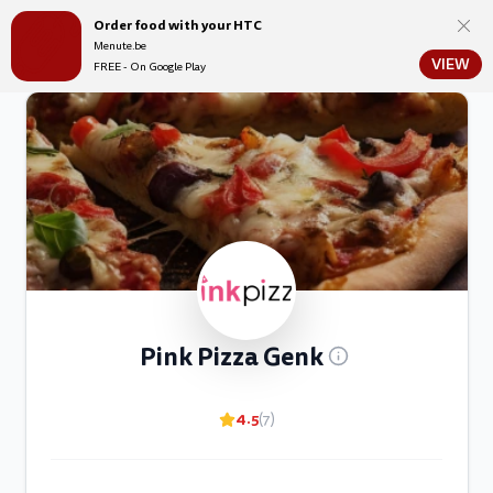
Order food with your HTC
Menute.be
Menute.be
VIEW
FREE - On Google Play
Pink Pizza Genk
4.5
(7)