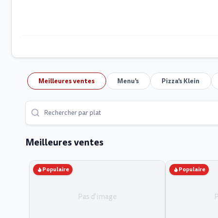
Meilleures ventes
Menu's
Pizza's Klein
Meilleures ventes
Populaire
Populaire
Pas d'image
P