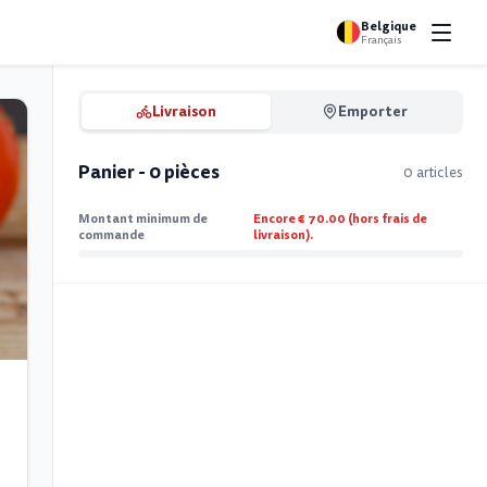
Belgique
Français
Livraison
Emporter
Panier - 0 pièces
0 articles
Montant minimum de
Encore € 70.00 (hors frais de
commande
livraison).