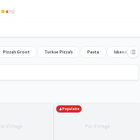
4
(15)
Pizza's Groot
Turkse Pizza's
Pasta
Iskender
Populaire
as d'image
Pas d'image