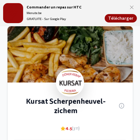
Commander un repas sur HTC
Menute.be
Menute.be
Télécharger
GRATUITE - Sur Google Play
Kursat Scherpenheuvel-
zichem
4.5
(311)