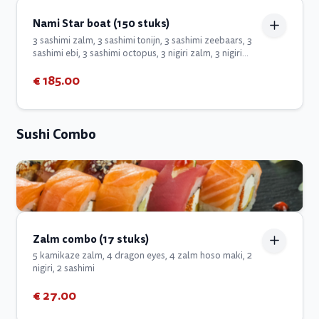
Nami Star boat (150 stuks)
3 sashimi zalm, 3 sashimi tonijn, 3 sashimi zeebaars, 3
sashimi ebi, 3 sashimi octopus, 3 nigiri zalm, 3 nigiri
tonijn, 3 nigiri zeebaars, 3 nigiri ebi, 3 nigiri octopus, 10
€ 185.00
nami zalm roll, 10 nami tonijn roll, 10 kamikaze zalm,
10 kamikaze tonijn, 10 tempura scampi, 20 dragon
eyes, 10 special cheff roll, 8 sexy roll, 8 rainbow roll, 8
sweet lady, 8 out of the world, 8 teriyaki chicken roll
Sushi Combo
Zalm combo (17 stuks)
5 kamikaze zalm, 4 dragon eyes, 4 zalm hoso maki, 2
nigiri, 2 sashimi
€ 27.00