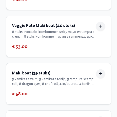
Veggie Futo Maki boat (40 stuks)
8 stuks avocado, komkommer, spicy mayo en tempura
crunch. 8 stuks komkommer, Japanse rammenas, spicy
mayo en tempura crunch. 8 stuks gefrituurde zoete
€ 53.00
aardappel, mango, spicy mayo en tempura crunch. 8
stuks gefrituurde zoete aardappel, avocado,
komkommer, spicy mayo en groene frisse salade. 8
stuks Japanse rammenas, mango, gefrituurde zoete
aardappel, spicy mayo, groene frisse salade
Maki boat (39 stuks)
5 kamikaze zalm, 5 kamikaze tonijn, 5 tempura scampi
roll, 8 dragon eyes, 8 chef roll, 4 in/out roll, 4 tonijn, 4
zalm
€ 58.00