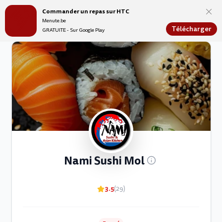
Commander un repas sur HTC
Menute.be
Menute.be
Télécharger
GRATUITE - Sur Google Play
Nami Sushi Mol
3.5
(29)