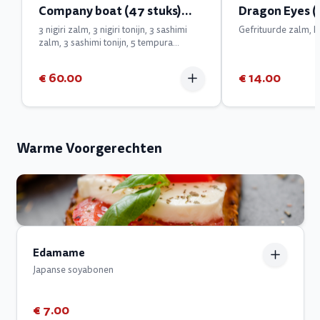
Company boat (47 stuks)
Dragon Eyes ( 
-2prs.
3 nigiri zalm, 3 nigiri tonijn, 3 sashimi
Gefrituurde zalm, 
zalm, 3 sashimi tonijn, 5 tempura
scampi, 5 kamikaze zalm, 5 kamikaze
tonijn, 8 dragon eyes, 4 in/out tonijn, 4
€ 60.00
€ 14.00
in/out zalm, 4 surimi
Warme Voorgerechten
Edamame
Japanse soyabonen
€ 7.00