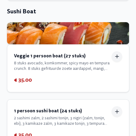
Sushi Boat
Veggie 1 persoon boat (27 stuks)
8 stuks avocado, komkommer, spicy mayo en tempura
crunch. 8 stuks gefrituurde zoete aardappel, mangi,
spicy mayo en tempura crunch. 8 stuks Japanse
€ 35.00
rammenas, mango, gefrituurde zoete aardappel, spicy
mayo, groen fisse salade
1 persoon sushi boat (24 stuks)
2 sashimi zalm, 2 sashimi tonijn, 3 nigiri (zalm, tonijn,
ebi), 3 kamikaze zalm, 3 kamikaze tonijn, 3 tempura
scampi, 4 dragon eyes, 4 in/out roll
€ 35.00