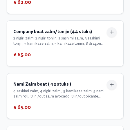
€ 62.00
eyes, 4 in/out roll, 8 rainbow roll
Company boat zalm/tonijn (44 stuks)
2 nigiri zalm, 2 nigiri tonijn, 3 sashimi zalm, 3 sashimi
tonijn, 5 kamikaze zalm, 5 kamikaze tonijn, 8 dragon
eyes, 8 zalm in/out gewikkeld met zalm, tonijn,
€ 65.00
avocado, 8 tonijn in/out gewikkeld met avocado
Nami Zalm boat ( 42 stuks )
4 sashimi zalm, 4 nigiri zalm , 5 kamikaze zalm, 5 nami
zalm roll, 8 in /out zalm avocado, 8 in/out pikante
zalm, 8 dragon eyes.
€ 65.00