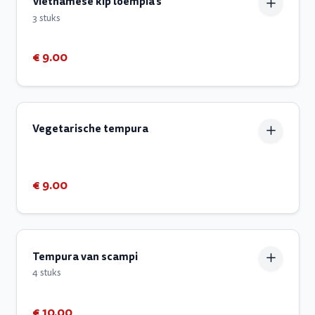
Vietnamese kip loempia's
3 stuks
€ 9.00
Vegetarische tempura
€ 9.00
Tempura van scampi
4 stuks
€ 10.00