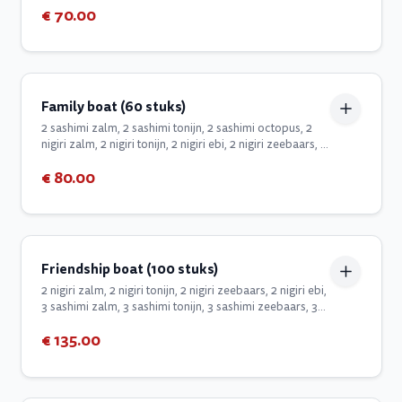
€ 70.00
Family boat (60 stuks)
2 sashimi zalm, 2 sashimi tonijn, 2 sashimi octopus, 2
nigiri zalm, 2 nigiri tonijn, 2 nigiri ebi, 2 nigiri zeebaars, 8
dragon eyes, 4 in/out pikante tonijn, 4 in/out pikante
€ 80.00
zalm, 8 green dragon, 7 tempura scampi, 8 kamikaze
zalm, 7 kamikaze tonijn
Friendship boat (100 stuks)
2 nigiri zalm, 2 nigiri tonijn, 2 nigiri zeebaars, 2 nigiri ebi,
3 sashimi zalm, 3 sashimi tonijn, 3 sashimi zeebaars, 3
sashimi octopus, 10 kamikaze zalm, 10 kamikaze tonijn,
€ 135.00
10 tempura scampu, 16 dragon eyes, 8 green dragon, 8
pikante tonijn, 8 red dragon, 10 special cheff roll