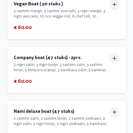
Vegan Boat ( 50 stuks )
3 sashimi mango, 3 sashimi avocado, 3 nigiri mango, 3
nigiri avocado, 10 rice veggie roll, 8 chef roll, 10
avocado komkommer tempura crunch, 10 mango
€ 60.00
japanese rammenas temura crunch, groene frisse
salade.
Company boat (47 stuks) -2prs.
3 nigiri zalm, 3 nigiri tonijn, 3 sashimi zalm, 3 sashimi
tonijn, 5 tempura scampi, 5 kamikaze zalm, 5 kamikaze
tonijn, 8 dragon eyes, 4 in/out tonijn, 4 in/out zalm, 4
€ 60.00
surimi
Nami deluxe boat (47 stuks)
2 sashimi zalm, 2 sashimi tonijn, 2 sashimi zeebaars, 2
nigiri zalm, 2 nigiri tonijn, 2 nigiri zeebaars, 5 kamikaze
zalm, 5 kamikaze tonijn, 5 tempura scampi, 8 dragon