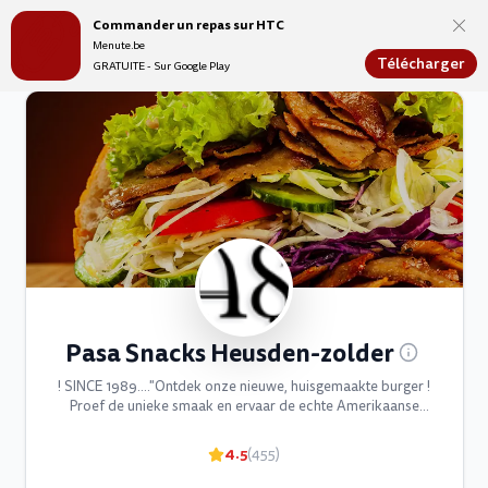
Commander un repas sur HTC
Menute.be
Menute.be
Télécharger
GRATUITE - Sur Google Play
Pasa Snacks Heusden-zolder
! SINCE 1989...."Ontdek onze nieuwe, huisgemaakte burger !
Proef de unieke smaak en ervaar de echte Amerikaanse
burger bij ons"
4.5
(455)