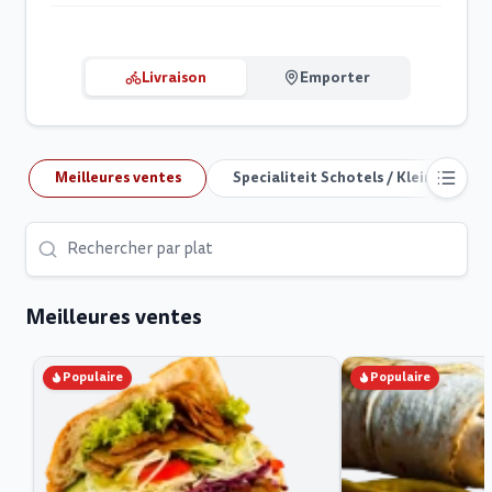
Livraison
Emporter
Meilleures ventes
Specialiteit Schotels / Klein
S
Meilleures ventes
Populaire
Populaire