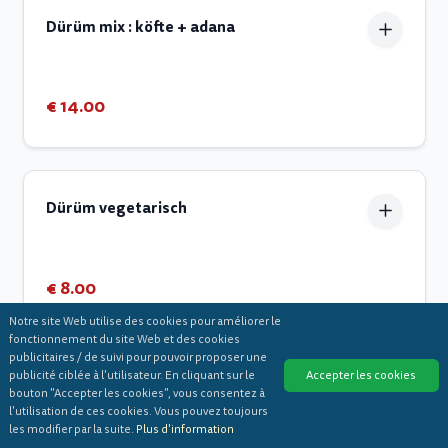
Dürüm mix : köfte + adana
€ 14.00
Dürüm vegetarisch
€ 8.00
Notre site Web utilise des cookies pour améliorer le
fonctionnement du site Web et des cookies
publicitaires / de suivi pour pouvoir proposer une
Kapsalons
publicité ciblée à l'utilisateur. En cliquant sur le
Accepter les cookies
bouton "Accepter les cookies", vous consentez à
l'utilisation de ces cookies. Vous pouvez toujours
les modifier par la suite.
Plus d'information