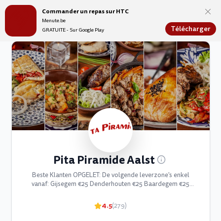
Commander un repas sur HTC
Menute.be
Menute.be
Télécharger
GRATUITE - Sur Google Play
Pita Piramide Aalst
Beste Klanten OPGELET: De volgende leverzone's enkel
vanaf: Gijsegem €25 Denderhouten €25 Baardegem €25
Meldert €25
4.5
(279)