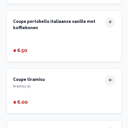
Coupe portobello italiaanse vanille met
koffiebonen
€ 6.50
Coupe tiramisu
tiramisu ijs
€ 6.00