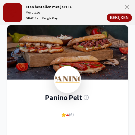
Eten bestellen met je HTC
Menute.be
Menute.be
BEKIJKEN
GRATIS - In Google Play
Panino Pelt
4
(6)