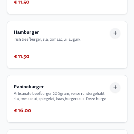
€ 11.50
Hamburger
Irish beefburger, sla, tomaat, ui, augurk.
€ 11.50
Paninoburger
Artisanale beefburger 200gram, verse rundergehakt
sla, tomaat ui, spiegelei, kaas,burgersaus. Deze burger
wordt standaard geserveerd met frietjes, saus en een
€ 16.00
drankje naar keuze.