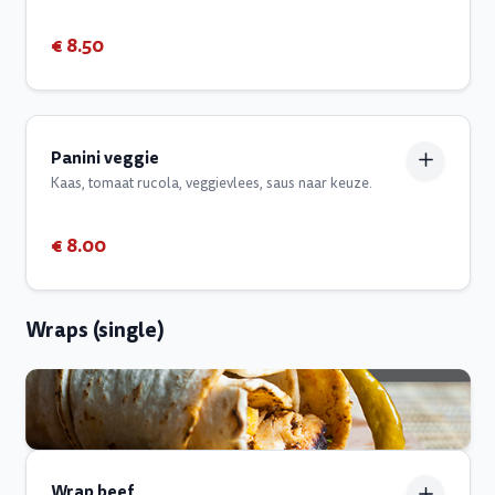
€ 8.50
Panini veggie
Kaas, tomaat rucola, veggievlees, saus naar keuze.
€ 8.00
Wraps (single)
Wrap beef