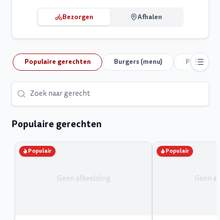
Bezorgen
Afhalen
Populaire gerechten
Burgers (menu)
Panini (me
Populaire gerechten
Populair
Populair
Geen afbeelding
Geen af