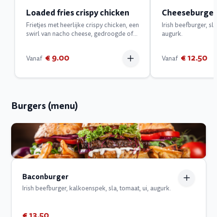
Loaded fries crispy chicken
Cheeseburger
Frietjes met heerlijke crispy chicken, een
Irish beefburger, sla
swirl van nacho cheese, gedroogde of
augurk.
verse ui.
€ 9.00
€ 12.50
Vanaf
Vanaf
Burgers (menu)
Baconburger
Irish beefburger, kalkoenspek, sla, tomaat, ui, augurk.
€ 13.50