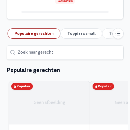
Gesloten
Populaire gerechten
Toppizza small
Toppizza 
Populaire gerechten
Populair
Populair
Geen afbeelding
Geen af