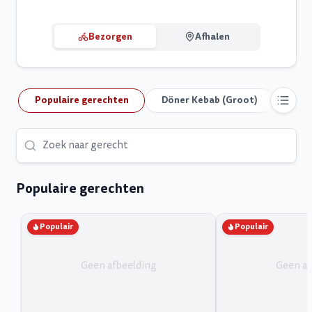
Bezorgen
Afhalen
Populaire gerechten
Döner Kebab (Groot)
Döne
Populaire gerechten
Populair
Populair
Geen afbeelding
Geen af