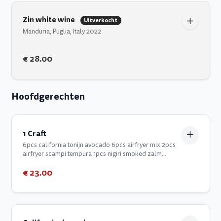
Zin white wine
Uitverkocht
Manduria, Puglia, Italy 2022
€ 28.00
Hoofdgerechten
1 Craft
6pcs california tonijn avocado 6pcs airfryer mix 2pcs
airfryer scampi tempura 1pcs nigiri smoked zalm
cheese 1pcs nigiri ebi 1pcs nigiri zalm 1pcs nigiri zalm
€ 23.00
flambee