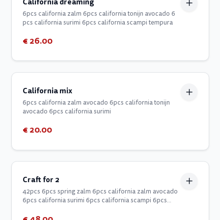
California dreaming
6pcs california zalm 6pcs california tonijn avocado 6
pcs california surimi 6pcs california scampi tempura
€ 26.00
California mix
6pcs california zalm avocado 6pcs california tonijn
avocado 6pcs california surimi
€ 20.00
Craft for 2
42pcs 6pcs spring zalm 6pcs california zalm avocado
6pcs california surimi 6pcs california scampi 6pcs
maki cheese avocado 6pcs maki tonijn spicy 2pcs nigiri
€ 48.00
zalm 2pcs nigiri tonijn 2pcs nigiri st. jacobs