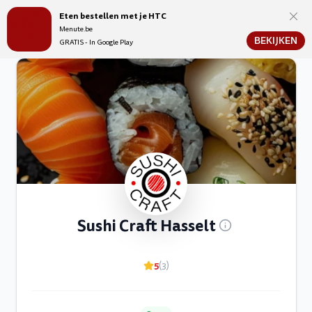
Eten bestellen met je HTC
Menute.be
Menute.be
BEKIJKEN
GRATIS - In Google Play
Sushi Craft Hasselt
5
(3)