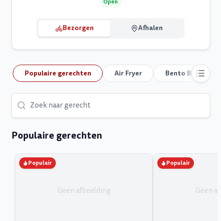
Open
Bezorgen
Afhalen
Populaire gerechten
Air Fryer
Bento Box
Populaire gerechten
Populair
Populair
Geen afbeelding
Geen af