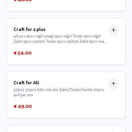
Craft for 2 plus
46 pcs 2pcs nigiri unagi 2pcs nigiri Tonijn 2pcs nigiri
Zalm 2pcs sashimi Tonijn 2pcs sashimi Zalm 6pcs maki
st.Jacobs 6pcs maki Zalm 6pcs California Tonijn
€ 54.00
avocado 6pcs California Zalm avocado 6pcs California
surim avocado 6pcs spring Zalm
Craft for All
50pcs 30pcs futo roll mix Zalm/Tonijn/Surimi 20pcs
airfryer mix
€ 49.00