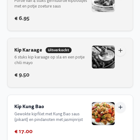
Portie van 4 stuks gefrituurde kipboutjes
met en potje zoeture saus
€ 6.95
Kip Karaage
Uitverkocht
6 stuks kip karaage op sla en een potje
chili mayo
€ 9.50
Kip Kung Bao
Gewokte kipfilet met Kung Bao saus
(pikant) en pindanoten met jasmijnrijst
€ 17.00