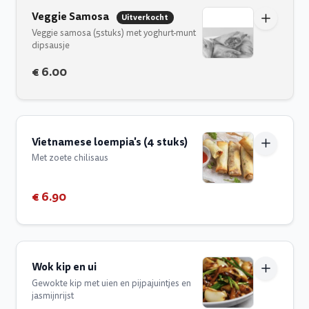
Veggie Samosa
Uitverkocht
Veggie samosa (5stuks) met yoghurt-munt
dipsausje
€ 6.00
Vietnamese loempia's (4 stuks)
Met zoete chilisaus
€ 6.90
Wok kip en ui
Gewokte kip met uien en pijpajuintjes en
jasmijnrijst