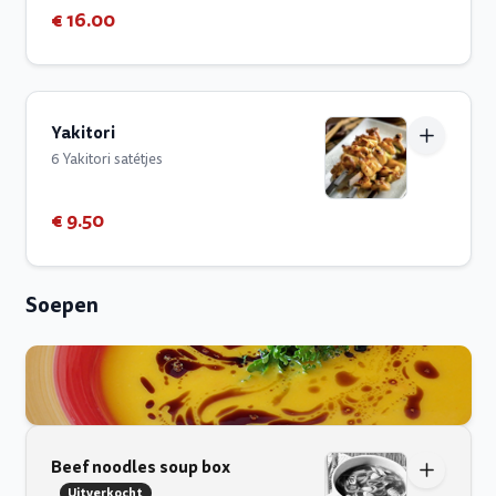
€ 16.00
Yakitori
6 Yakitori satétjes
€ 9.50
Soepen
Beef noodles soup box
Uitverkocht