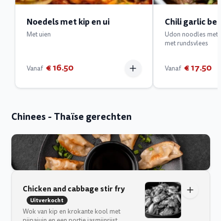
Noedels met kip en ui
Chili garlic be
Met uien
Udon noodles met ch
met rundsvlees
€ 16.50
€ 17.50
Vanaf
Vanaf
Chinees - Thaïse gerechten
Chicken and cabbage stir fry
Uitverkocht
Wok van kip en krokante kool met
pijpajuin en een portie jasmijnrijst