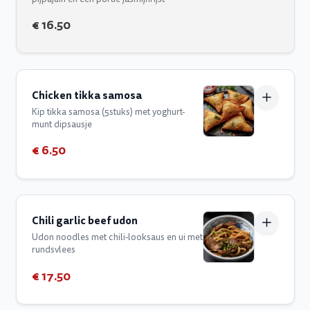
€ 16.50
Chicken tikka samosa
Kip tikka samosa (5stuks) met yoghurt-
munt dipsausje
€ 6.50
Chili garlic beef udon
Udon noodles met chili-looksaus en ui met
rundsvlees
€ 17.50