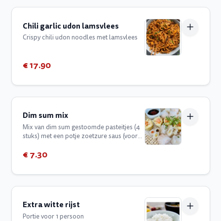
Chili garlic udon lamsvlees
Crispy chili udon noodles met lamsvlees
€ 17.90
Dim sum mix
Mix van dim sum gestoomde pasteitjes (4
stuks) met een potje zoetzure saus (voor
sojasaus graag vermelden aub)
€ 7.30
Extra witte rijst
Portie voor 1 persoon