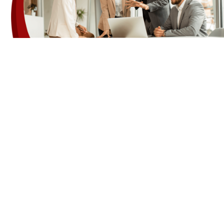
Traits
Groupes Personnalisables
Ajustez vos allocations de crédit repas avec
des options de groupe illimitées, vous
permettant de répondre aux besoins
diversifiés des employés.