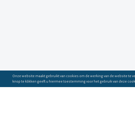
Onze website maakt gebruikt van cookies om de werking van de website te v
knop te klikken geeft u hiermee toestemming voor het gebruik van deze cooki