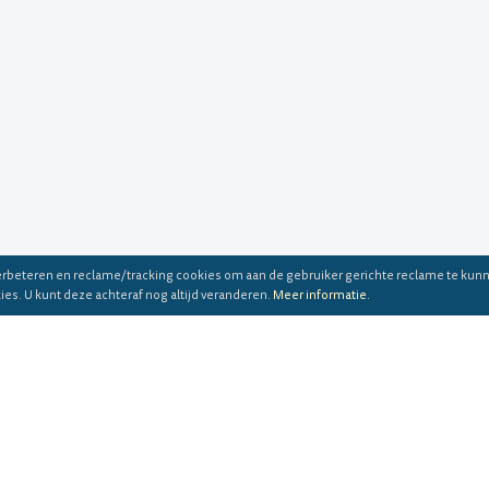
erbeteren en reclame/tracking cookies om aan de gebruiker gerichte reclame te kun
es. U kunt deze achteraf nog altijd veranderen.
Meer informatie.
© Menute.com, Inc. Alle rechten voorbehouden