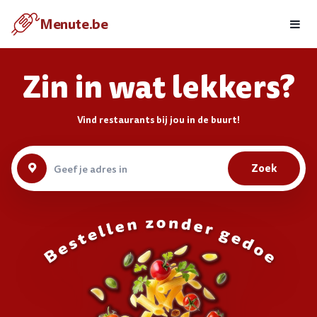
Eten bestellen met je Android
Menute.be
Menute.be
BEKIJKEN
GRATIS - In de Google Play
Zin in wat lekkers?
Vind restaurants bij jou in de buurt!
Zoek