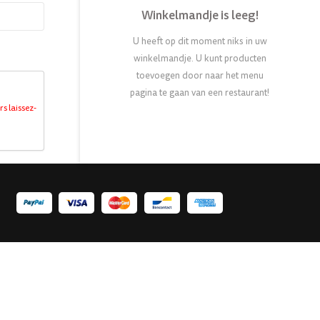
Winkelmandje is leeg!
U heeft op dit moment niks in uw
winkelmandje. U kunt producten
toevoegen door naar het menu
pagina te gaan van een restaurant!
rs laissez-