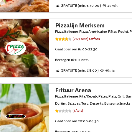
GRATUITE (min. € 30.00 )
45 min
Pizzalijn Merksem
Pizza Italienne, Pizza Américaine, Pâtes, Poulet, 
Offres
(263 Avis)
Gaat open om 16:00-22:30
Bezorgen 16:00-22:15
GRATUITE (min. € 8.00 )
45 min
Frituur Arena
Pizza Italienne, Pita/Kebab, Pâtes, Plats, Grill, Burg
Dürüm, Salades, Turc, Desserts, Boissons/Snacks
(1 Avis)
Gaat open om 20:00-04:30
Bezorgen 20:00-04:30