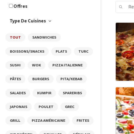
Offres
Type De Cuisines
TOUT
SANDWICHES
BOISSONS/SNACKS
PLATS
TURC
SUSHI
WOK
PIZZA ITALIENNE
PÂTES
BURGERS
PITA/KEBAB
SALADES
KUMPIR
SPARERIBS
JAPONAIS
POULET
GREC
GRILL
PIZZA AMÉRICAINE
FRITES