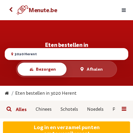
Eten bestellen met je Android
Menute.be
Menute.be
BEKIJKEN
GRATIS - In de Google Play
Eten bestellen in
3020 Herent
Bezorgen
Afhalen
Eten bestellen in 3020 Herent
Alles
Chinees
Schotels
Noedels
Pasta
Log in en verzamel punten