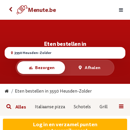
Eten bestellen met je Android
Menute.be
Menute.be
BEKIJKEN
GRATIS - In de Google Play
Eten bestellen in
3550 Heusden-Zolder
Bezorgen
Afhalen
Eten bestellen in 3550 Heusden-Zolder
Alles
Italiaanse pizza
Schotels
Grill
Burger
Log in en verzamel punten