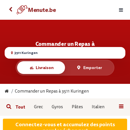
Commander un repas sur Android
Menute.be
Menute.be
Télécharger
GRATUITE - Sur le Google Play
Commander un Repas à
3511 Kuringen
Livraison
Emporter
Commander un Repas à 3511 Kuringen
Tout
Grec
Gyros
Pâtes
Italien
Pizza T
Connectez-vous et accumulez des points